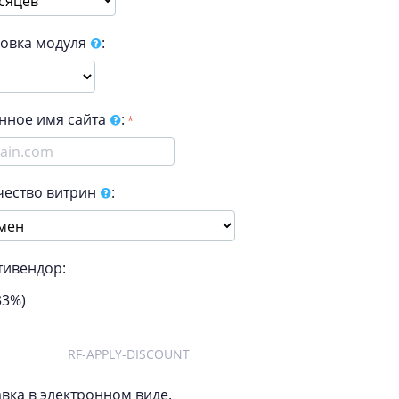
новка модуля
:
нное имя сайта
:
чество витрин
:
тивендор:
33%)
RF-APPLY-DISCOUNT
вка в электронном виде.