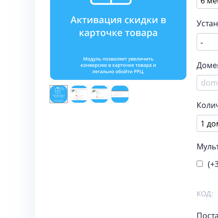
Уста
Доме
Коли
Муль
(+
КОД:
Поста