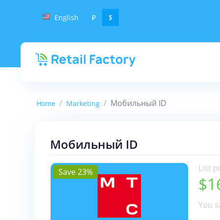
English
₽
$
/
/
Мобильный ID
Home
Marketing
Мобильный ID
List p
Save 23%
$
1
You s