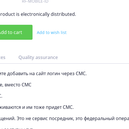
RF-MOBILE-ID
roduct is electronically distributed.
dd to cart
Add to wish list
ces
Quality assurance
те добавить на сайт логин через СМС.
е, вместо СМС
.
живаются и им тоже придет СМС.
щений. Это не сервис посредник, это федеральный опера