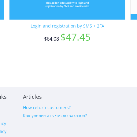
Login and registration by SMS + 2FA
$
47.45
$
64.08
nks
Articles
How return customers?
s
Как увеличить число заказов?
licy
licy