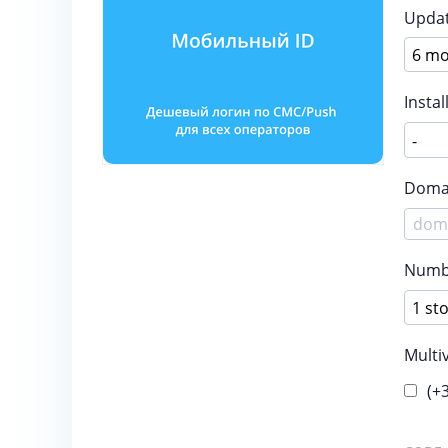
Updat
Instal
Doma
Numbe
Multi
(+