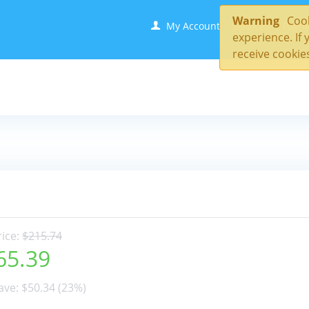
Warning
Cook
My Account
Services
Paym
experience. If
receive cookies
rice:
$
215.74
65.39
ave:
$
50.34
(
23
%)