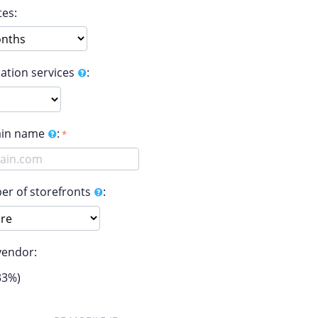
es:
lation services
:
in name
:
r of storefronts
:
vendor:
33%)